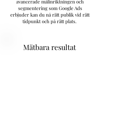
avancerade målinriktningen och
segmentering som Google Ads
erbjuder kan du nå rätt publik vid rätt
tidpunkt och på rätt plats.
Mätbara resultat
Google Ads ger dig fullständig kontroll
över dina annonseringskampanjer och
möjlighet att anpassa dem efter dina
specifika behov och mål. Du kan ställa
in din budget, bestämma
budstrategier och optimera dina
annonser kontinuerligt för att
maximera avkastningen på din
investering.