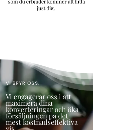
som du erbjuder kommer att hitta
just dig.
VI BRYR OSS.
Vi engagerar oss i att
maximera dina
konverteringar och öka
försäljningen på det
mest
kostnadseffektiva
vis.