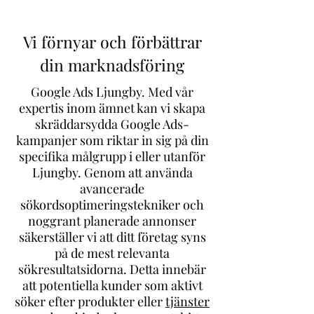
Vi förnyar och förbättrar
din marknadsföring
Google Ads Ljungby. Med vår
expertis inom ämnet kan vi skapa
skräddarsydda Google Ads-
kampanjer som riktar in sig på din
specifika målgrupp i eller
utanför
Ljungby
. Genom att använda
avancerade
sökordsoptimeringstekniker och
noggrant planerade annonser
säkerställer vi att ditt företag syns
på de mest relevanta
sökresultatsidorna. Detta innebär
att potentiella kunder som aktivt
söker efter produkter eller
tjänster