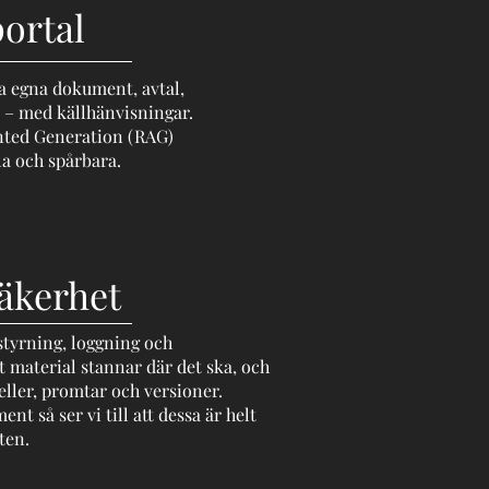
ortal
ra egna dokument, avtal,
– med källhänvisningar.
ted Generation (RAG)
la och spårbara.
äkerhet
styrning, loggning och
t material stannar där det ska, och
eller, promtar och versioner.
t så ser vi till att dessa är helt
ten.