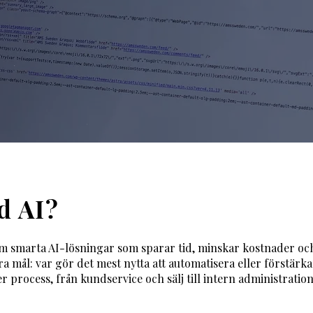
d AI?
fram smarta AI-lösningar som sparar tid, minskar kostnader oc
era mål: var gör det mest nytta att automatisera eller förstärk
r process, från kundservice och sälj till intern administratio