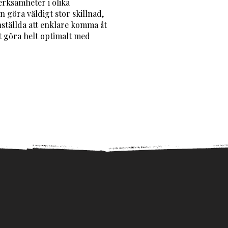
verksamheter i olika
an göra väldigt stor skillnad,
nställda att enklare komma åt
tt göra helt optimalt med