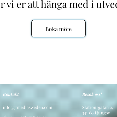
er vi er att hänga med i utve
Boka möte
Kontakt
Besök oss!
info@jtmediasweden.com
Stationsgatan 2,
341 60 Ljungby