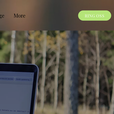
ge
More
RING OSS