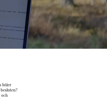
h höjer
a besluten?
n och