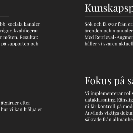
Kunskapsp
bb, sociala kanaler
Sök och få svar från e
rågor, kvalificerar
ärenden och manualer 
r möten. Resultat:
Med Retrieval-Augmen
g på supporten och
håller vi svaren aktuel
Fokus på s
Vi implementerar roll
dataklassning. Känslig
 åtgärder efter
ni får kontroll på mod
 hur vi kan hjälpa er
Används viktiga dokumen
säkrade från allmänhe