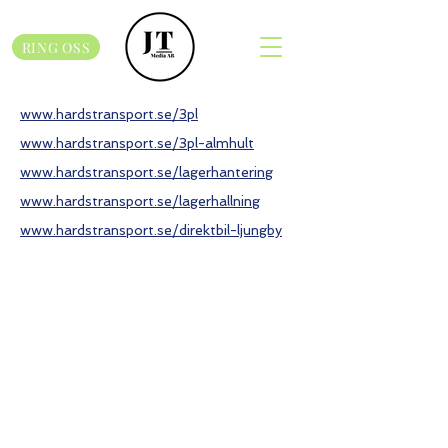
RING OSS
www.hardstransport.se/3pl
www.hardstransport.se/3pl-almhult
www.hardstransport.se/lagerhantering
www.hardstransport.se/lagerhallning
www.hardstransport.se/direktbil-ljungby
Kontakt
info@jtmediasweden.com
Följ oss