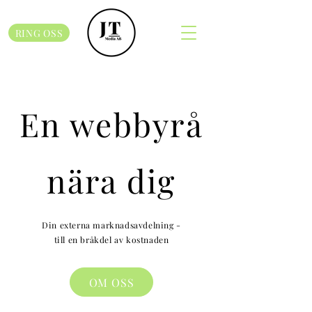
RING OSS
En webbyrå
nära dig
Din externa marknadsavdelning -
till en bråkdel av kostnaden
OM OSS